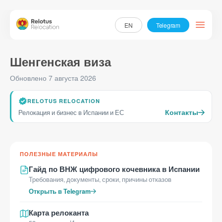
EN
Telegram
Шенгенская виза
Визы и ВНЖ
Обновлено 7 августа 2026
Стартап-виза в Испанию
Виза цифрового кочевника в Испании
RELOTUS RELOCATION
Контакты
Релокация и бизнес в Испании и ЕС
Услуги
Регистрация бизнеса
Услуги Хестора в Испании
ПОЛЕЗНЫЕ МАТЕРИАЛЫ
Сопровождение заявок на гранты Испании
Гайд по ВНЖ цифрового кочевника в Испании
Требования, документы, сроки, причины отказов
Подбор и оформление страховки для ВНЖ Испании
Открыть в Telegram
О нас
Карта релоканта