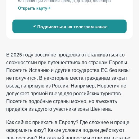
52 провинции Испании: аренда, доходы, диаспоры
Блог
Открыть карту
Отзывы
Контакты
Подписаться на телеграм‑канал
Электронная почта
info@relotus-relocation.com
В 2025 году россияне продолжают сталкиваться со
сложностями при путешествиях по странам Европы.
Адрес офиса
Посетить Испанию и другие государства ЕС без визы
46009, Valencia, C/ d'Agustí
не получится. В некоторые места гражданам закрыт
Centelles Ossó (Fotògraf), 7
въезд напрямую из России. Например, Норвегия не
допускает прямой въезд для российских туристов.
Позвоните нам
Посетить подобные страны можно, но въезжать
+34 960 73 05 36
придется из другого участника зоны Шенгена.
Как сейчас приехать в Европу? Где сложнее и проще
оформлять визу? Какие условия подачи действуют
для россиян? На каждый вопрос мы ответим в статье.