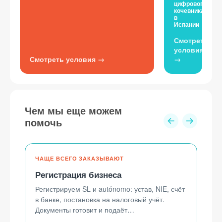
цифрового
кочевника
в
Испании
Чем мы еще можем
помочь
Регистрация бизнеса
Регистрируем SL и autónomo: устав, NIE, счёт
в банке, постановка на налоговый учёт.
Документы готовит и подаёт
лицензированный хестор.