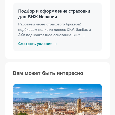
Подбор и оформление страховки
для ВНЖ Испании
Работаем через страхового брокера:
подбираем полис из линеек DKV, Sanitas и
AXA под конкретное основание ВНЖ,
снимаем периоды ожидания и получаем
сертификат в той форме, которую принимают
при подаче. Тариф зависит от возраста
застрахованного и почтового индекса —
считаем его по вашим данным, а не по цене
«от». Подбор и оформление бесплатны: вы
Вам может быть интересно
платите только страховой.