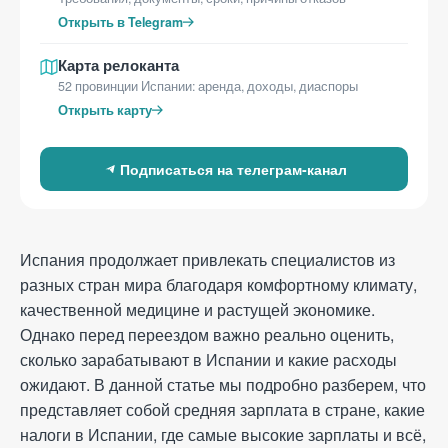
Блог
Открыть в Telegram
Отзывы
Карта релоканта
Контакты
52 провинции Испании: аренда, доходы, диаспоры
Открыть карту
Электронная почта
info@relotus-relocation.com
Подписаться на телеграм‑канал
Адрес офиса
46009, Valencia, C/ d'Agustí
Испания продолжает привлекать специалистов из
Centelles Ossó (Fotògraf), 7
разных стран мира благодаря комфортному климату,
качественной медицине и растущей экономике.
Позвоните нам
Однако перед переездом важно реально оценить,
+34 960 73 05 36
сколько зарабатывают в Испании и какие расходы
ожидают. В данной статье мы подробно разберем, что
представляет собой средняя зарплата в стране, какие
налоги в Испании, где самые высокие зарплаты и всё,