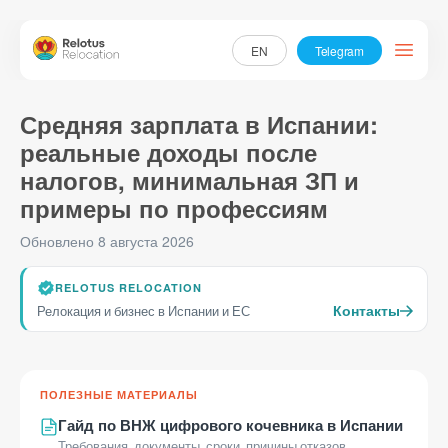
EN
Telegram
Средняя зарплата в Испании:
Визы и ВНЖ
реальные доходы после
Стартап-виза в Испанию
налогов, минимальная ЗП и
Виза цифрового кочевника в Испании
примеры по профессиям
Услуги
Обновлено 8 августа 2026
Регистрация бизнеса
RELOTUS RELOCATION
Услуги Хестора в Испании
Контакты
Релокация и бизнес в Испании и ЕС
Сопровождение заявок на гранты Испании
Подбор и оформление страховки для ВНЖ Испании
ПОЛЕЗНЫЕ МАТЕРИАЛЫ
О нас
Гайд по ВНЖ цифрового кочевника в Испании
Требования, документы, сроки, причины отказов