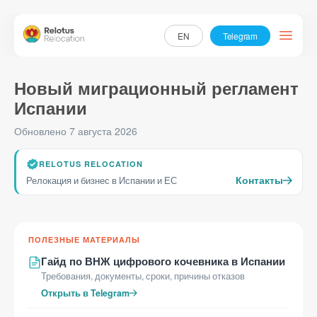
EN
Telegram
Новый миграционный регламент
Визы и ВНЖ
Испании
Стартап-виза в Испанию
Обновлено 7 августа 2026
Виза цифрового кочевника в Испании
RELOTUS RELOCATION
Услуги
Контакты
Релокация и бизнес в Испании и ЕС
Регистрация бизнеса
Услуги Хестора в Испании
Сопровождение заявок на гранты Испании
ПОЛЕЗНЫЕ МАТЕРИАЛЫ
Подбор и оформление страховки для ВНЖ Испании
Гайд по ВНЖ цифрового кочевника в Испании
Требования, документы, сроки, причины отказов
Открыть в Telegram
О нас