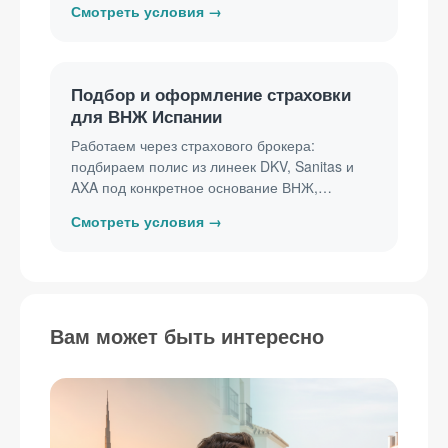
Подбор и оформление страховки
для ВНЖ Испании
Работаем через страхового брокера:
подбираем полис из линеек DKV, Sanitas и
AXA под конкретное основание ВНЖ,
снимаем периоды ожидания и получаем
сертификат в той форме, которую принимают
при подаче. Тариф зависит от возраста
застрахованного и почтового индекса —
считаем его по вашим данным, а не по цене
«от». Подбор и оформление бесплатны: вы
Вам может быть интересно
платите только страховой.