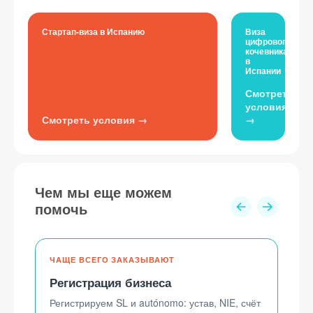
Стартап-виза в Испанию
Виза
цифрового
кочевника
в
Испании
Чем мы еще можем
помочь
Регистрация бизнеса
Регистрируем SL и autónomo: устав, NIE, счёт